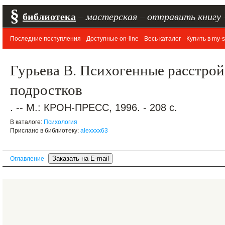
§
библиотека
–
мастерская
–
отправить книгу
Последние поступления
Доступные on-line
Весь каталог
Купить в my-s
Гурьева В. Психогенные расстрой
подростков
. -- М.: КРОН-ПРЕСС, 1996. - 208 с.
В каталоге:
Психология
Прислано в библиотеку:
alexxxx63
Оглавление