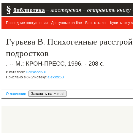
§
библиотека
–
мастерская
–
отправить книгу
Последние поступления
Доступные on-line
Весь каталог
Купить в my-s
Гурьева В. Психогенные расстрой
подростков
. -- М.: КРОН-ПРЕСС, 1996. - 208 с.
В каталоге:
Психология
Прислано в библиотеку:
alexxxx63
Оглавление