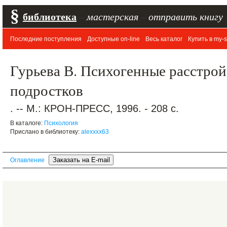
§
библиотека
–
мастерская
–
отправить книгу
Последние поступления
Доступные on-line
Весь каталог
Купить в my-s
Гурьева В. Психогенные расстрой
подростков
. -- М.: КРОН-ПРЕСС, 1996. - 208 с.
В каталоге:
Психология
Прислано в библиотеку:
alexxxx63
Оглавление