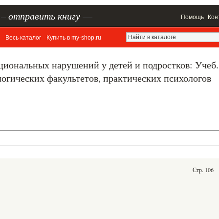
–
отправить книгу
—
Помощь
Кон
Весь каталог
Купить в my-shop.ru
циональных нарушений у детей и подростков: Учеб.
логических факультетов, практических психологов
Стр. 106