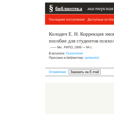
§
библиотека
–
мастерская
Последние поступления
Доступные on-line
Колодич Е. Н. Коррекция эмо
пособие для студентов психо
. —— Мн.: РИПО, 1999 — 94 с.
В каталоге:
Психология
Прислано в библиотеку:
santsevich
Оглавление