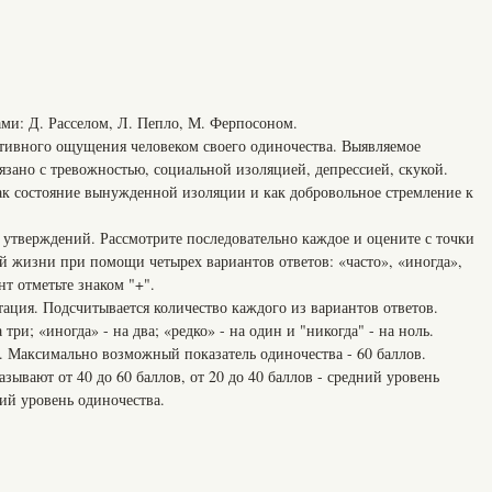
ми: Д. Расселом, Л. Пепло, М. Ферпосоном.
ктивного ощущения человеком своего одиночества. Выявляемое
язано с тревожностью, социальной изоляцией, депрессией, скукой.
ак состояние вынужденной изоляции и как добровольное стремление к
 утверждений. Рассмотрите последовательно каждое и оцените с точки
й жизни при помощи четырех вариантов ответов: «часто», «иногда»,
т отметьте знаком "+".
тация. Подсчитывается количество каждого из вариантов ответов.
три; «иногда» - на два; «редко» - на один и "никогда" - на ноль.
. Максимально возможный показатель одиночества - 60 баллов.
зывают от 40 до 60 баллов, от 20 до 40 баллов - средний уровень
кий уровень одиночества.