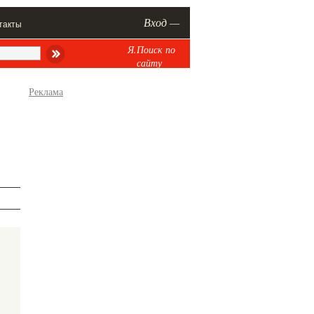
Вход —
такты
Я.Поиск по
сайту
Реклама