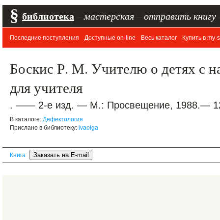
§
библиотека
–
мастерская
–
отправить книгу
Последние поступления
Доступные on-line
Весь каталог
Купить в my-s
Боскис Р. М. Учителю о детях с 
для учителя
. —— 2-е изд. — М.: Просвещение, 1988.— 12
В каталоге:
Дефектология
Прислано в библиотеку:
ivaolga
Книга