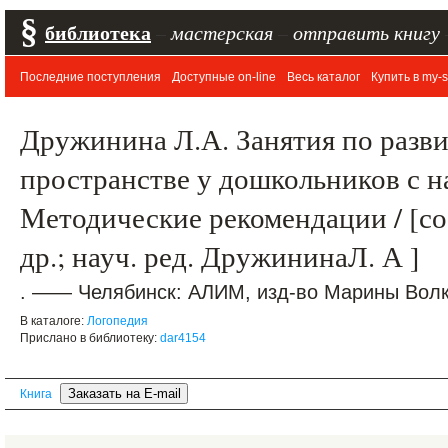
§
библиотека
–
мастерская
–
отправить книгу
Последние поступления
Доступные on-line
Весь каталог
Купить в my-s
Дружинина Л.А. Занятия по разв
пространстве у дошкольников с 
Методические рекомендации / [со
др.; науч. ред. ДружининаЛ. А ]
. —— Челябинск: АЛИМ, изд-во Марины Волко
В каталоге:
Логопедия
Прислано в библиотеку:
dar4154
Книга