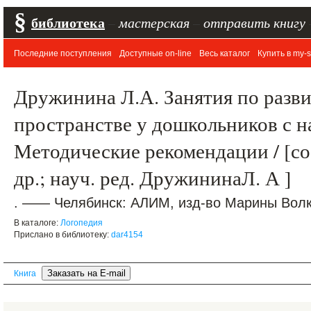
§
библиотека
–
мастерская
–
отправить книгу
Последние поступления
Доступные on-line
Весь каталог
Купить в my-s
Дружинина Л.А. Занятия по разв
пространстве у дошкольников с 
Методические рекомендации / [со
др.; науч. ред. ДружининаЛ. А ]
. —— Челябинск: АЛИМ, изд-во Марины Волко
В каталоге:
Логопедия
Прислано в библиотеку:
dar4154
Книга