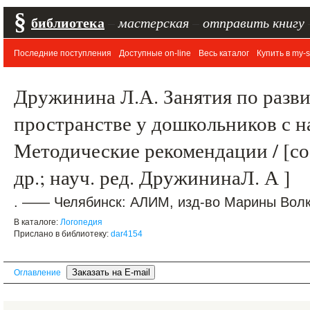
§
библиотека
–
мастерская
–
отправить книгу
Последние поступления
Доступные on-line
Весь каталог
Купить в my-s
Дружинина Л.А. Занятия по разв
пространстве у дошкольников с 
Методические рекомендации / [со
др.; науч. ред. ДружининаЛ. А ]
. —— Челябинск: АЛИМ, изд-во Марины Волко
В каталоге:
Логопедия
Прислано в библиотеку:
dar4154
Оглавление