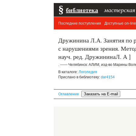
§
библиотека
–
мастерская
Последние поступления
Доступные on-line
Дружинина Л.А. Занятия по 
с нарушениями зрения. Метод
науч. ред. ДружининаЛ. А ]
. —— Челябинск: АЛИМ, изд-во Марины Волко
В каталоге:
Логопедия
Прислано в библиотеку:
dar4154
Оглавление