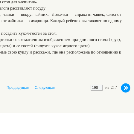
 стол для чаепития».
гога расставляют посуду.
шки — вокруг чайника. Ложечки — справа от чашек, слева от
ва от чайника — сахарница. Каждый ребенок выставляет по одному
 посадить кукол-гостей за стол.
арточки со схематичным изображением праздничного стола (круг),
вета) и ее гостей (силуэты кукол черного цвета).
свою куклу и расскажи, где она расположена по отношению к
из 217
Предыдущая
Следующая