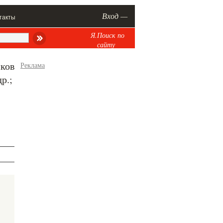
Вход —
такты
Я.Поиск по
сайту
иков
Реклама
р.;