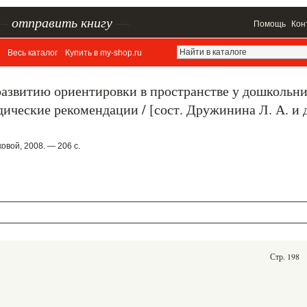
–
отправить книгу
—
Помощь
Кон
Весь каталог
Купить в my-shop.ru
развитию ориентировки в пространстве у дошкольн
ические рекомендации / [сост. Дружинина Л. А. и д
вой, 2008. — 206 с.
Стр. 198