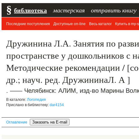
§
библиотека
–
мастерская
–
отправить книгу
Последние поступления
Доступные on-line
Весь каталог
Купить в my-s
Дружинина Л.А. Занятия по разв
пространстве у дошкольников с 
Методические рекомендации / [со
др.; науч. ред. ДружининаЛ. А ]
. —— Челябинск: АЛИМ, изд-во Марины Волко
В каталоге:
Логопедия
Прислано в библиотеку:
dar4154
Оглавление