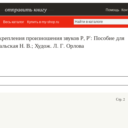
–
отправить книгу
—
Помощь
Кон
Весь каталог
Купить в my-shop.ru
акрепления произношения звуков Р, Р': Пособие для
льская Н. В.; Худож. Л. Г. Орлова
Стр. 2