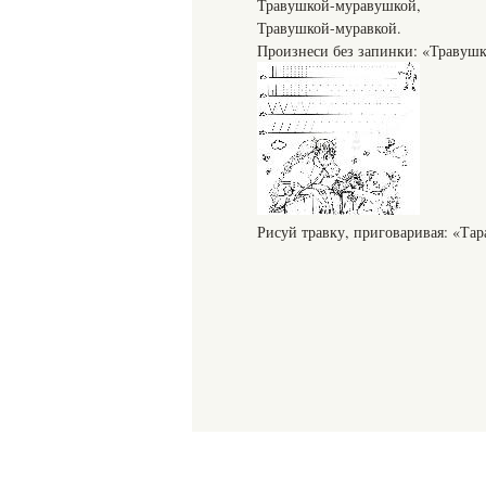
Травушкой-муравушкой,
Травушкой-муравкой.
Произнеси без запинки: «Травушк
Рисуй травку, приговаривая: «Тара