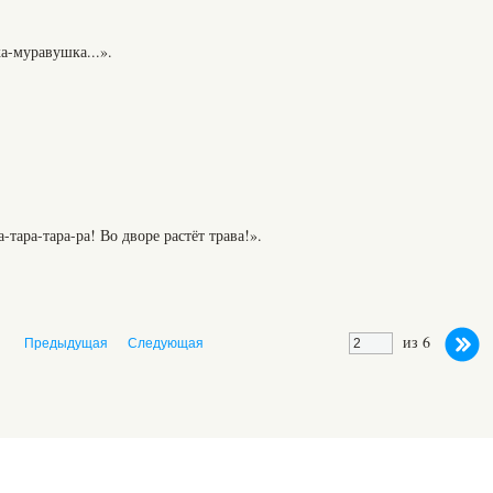
а-муравушка...».
-тара-тара-ра! Во дворе растёт трава!».
из 6
Предыдущая
Следующая