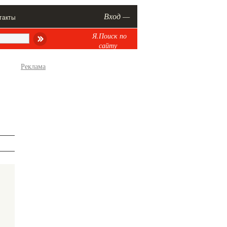
Вход —
такты
Я.Поиск по
сайту
Реклама