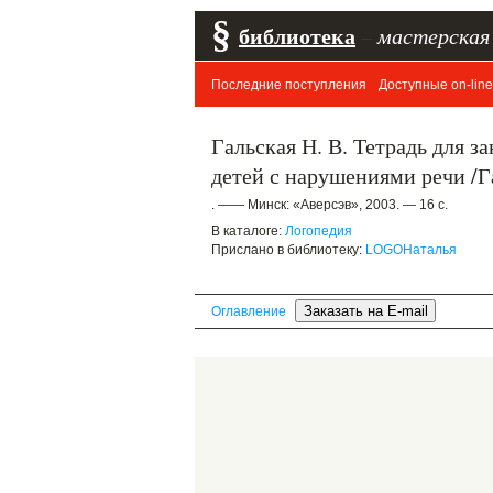
§
библиотека
–
мастерская
Последние поступления
Доступные on-line
Гальская Н. В. Тетрадь для з
детей с нарушениями речи /Га
. —— Минск: «Аверсэв», 2003. — 16 с.
В каталоге:
Логопедия
Прислано в библиотеку:
LOGOНаталья
Оглавление