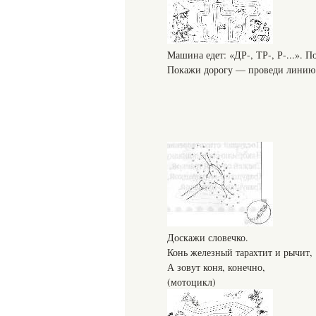
Машина едет: «ДР-, ТР-, Р-...». П
Покажи дорогу — проведи линию 
Доскажи словечко.
Конь железный тарахтит и рычит,
А зовут коня, конечно,
(мотоцикл)