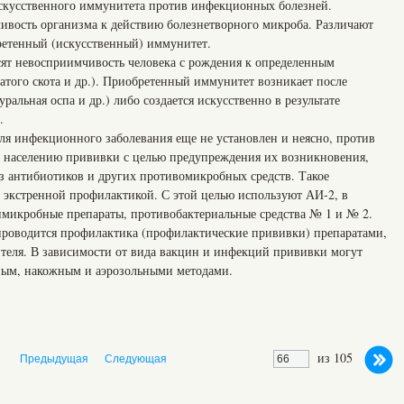
искусственного иммунитета против инфекционных болезней.
вость организма к действию болезнетворного микроба. Различают
ретенный (искусственный) иммунитет.
ят невосприимчивость человека с рождения к определенным
атого скота и др.). Приобретенный иммунитет возникает после
уральная оспа и др.) либо создается искусственно в результате
.
теля инфекционного заболевания еще не установлен и неясно, против
ь населению прививки с целью предупреждения их возникновения,
 антибиотиков и других противомикробных средств. Такое
 экстренной профилактикой. С этой целью используют АИ-2, в
имикробные препараты, противобактериальные средства № 1 и № 2.
проводится профилактика (профилактические прививки) препаратами,
теля. В зависимости от вида вакцин и инфекций прививки могут
ым, накожным и аэрозольными методами.
из 105
Предыдущая
Следующая