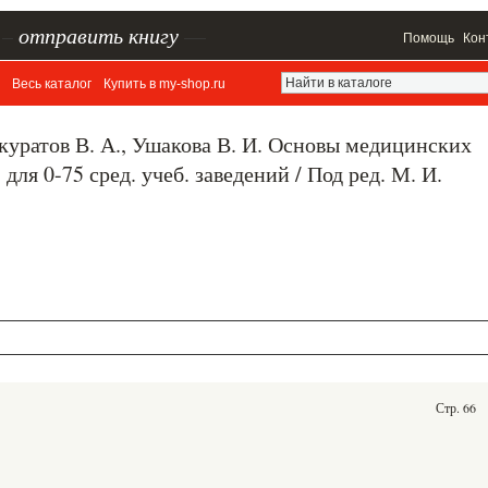
–
отправить книгу
—
Помощь
Кон
Весь каталог
Купить в my-shop.ru
Шкуратов В. А., Ушакова В. И. Основы медицинских
для 0-75 сред. учеб. заведений / Под ред. М. И.
Стр. 66