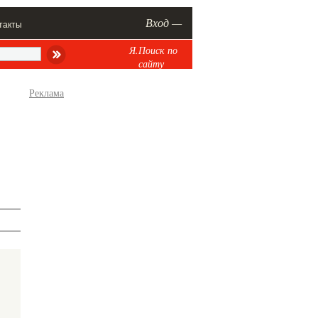
Вход —
такты
Я.Поиск по
сайту
Реклама