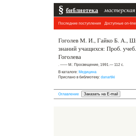
§
библиотека
–
мастерская
Последние поступления
Доступные on-line
Гоголев М. И., Гайко Б. А., 
знаний учащихся: Проб. учеб. 
Гоголева
. —— М.: Просвещение, 1991.— 112 с.
В каталоге:
Медицина
Прислано в библиотеку:
danartiki
Оглавление