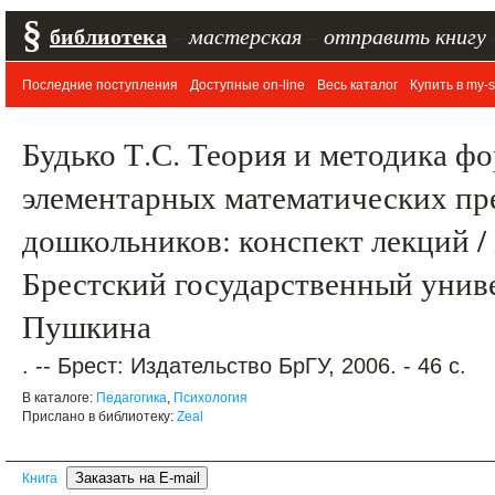
§
библиотека
–
мастерская
–
отправить книгу
Последние поступления
Доступные on-line
Весь каталог
Купить в my-s
Будько Т.С. Теория и методика ф
элементарных математических пр
дошкольников: конспект лекций / П
Брестский государственный униве
Пушкина
. -- Брест: Издательство БрГУ, 2006. - 46 с.
В каталоге:
Педагогика
,
Психология
Прислано в библиотеку:
Zeal
Книга