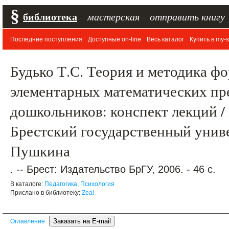
§
библиотека
–
мастерская
–
отправить книгу
Последние поступления
Доступные on-line
Весь каталог
Купить в my-s
Будько Т.С. Теория и методика ф
элементарных математических пр
дошкольников: конспект лекций / П
Брестский государственный униве
Пушкина
. -- Брест: Издательство БрГУ, 2006. - 46 с.
В каталоге:
Педагогика
,
Психология
Прислано в библиотеку:
Zeal
Оглавление