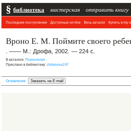
§
библиотека
–
мастерская
–
отправить книгу
Последние поступления
Доступные on-line
Весь каталог
Купить в my-s
Вроно Е. М. Поймите своего ребе
. —— М.: Дрофа, 2002. — 224 с.
В каталоге:
Психология
Прислано в библиотеку:
zhdanova197
Оглавление