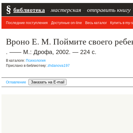
§
библиотека
–
мастерская
–
отправить книгу
Последние поступления
Доступные on-line
Весь каталог
Купить в my-s
Вроно Е. М. Поймите своего ребе
. —— М.: Дрофа, 2002. — 224 с.
В каталоге:
Психология
Прислано в библиотеку:
zhdanova197
Оглавление