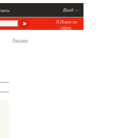
Вход —
такты
Я.Поиск по
сайту
Реклама