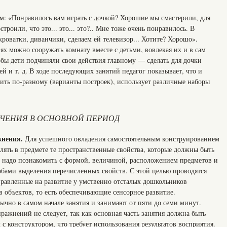
 «Понравилось вам играть с дочкой? Хорошие мы смастерили, для
остроили, что это... это... это?.. Мне тоже очень понравилось. В
роватки, диванчики, сделаем ей телевизор... Хотите? Хорошо».
ях можно сооружать комнату вместе с детьми, вовлекая их и в сам
обы дети подчиняли свои действия главному — сделать для дочки
ей и т. д. В ходе последующих занятий педагог показывает, что и
ить по-разному (варианты построек), использует различные наборы
УЧЕНИЯ В ОСНОВНОЙ ПЕРИОД
жнения.
Для успешного овладения самостоятельным конструированием
лять в предмете те пространственные свойства, которые должны быть
 надо познакомить с формой, величиной, расположением предметов и
собами выделения перечисленных свойств. С этой целью проводятся
равленные на развитие у умственно отсталых дошкольников
 объектов, то есть обеспечивающие сенсорное развитие.
ычно в самом начале занятия и занимают от пяти до семи минут.
пражнений не следует, так как основная часть занятия должна быть
с конструктором, что требует использования результатов восприятия.