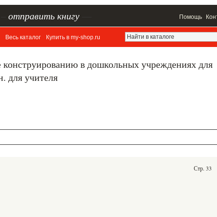
–
отправить книгу
—
Помощь
Кон
Весь каталог
Купить в my-shop.ru
 конструированию в дошкольных учреждениях для
н. для учителя
Стр. 33