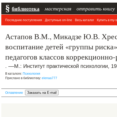
§
библиотека
–
мастерская
–
отправить книгу
Последние поступления
Доступные on-line
Весь каталог
Купить в my-s
Астапов В.М., Микадзе Ю.В. Хре
воспитание детей «группы риска»
педагогов классов коррекционно
. ––М.: Институт практической психологии, 19
В каталоге:
Психология
Прислано в библиотеку:
elenaa777
Оглавление