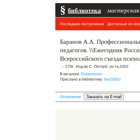
§
библиотека
–
мастерская
Последние поступления
Доступные on-line
Баранов А.А. Профессиональ
педагогов. \\Ежегодник Росс
Всероссийского съезда психол
. -- СПб.: Изд-во С.-Петерб. ун-та,2003
В каталоге:
Психология
Прислано в библиотеку:
dav20002
Оглавление