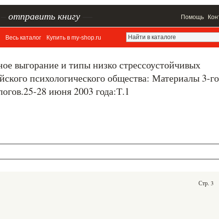
–
отправить книгу
—
Помощь
Кон
Весь каталог
Купить в my-shop.ru
ное выгорание и типы низко стрессоустойчивых
ийского психологического общества: Материалы 3-го
огов.25-28 июня 2003 года:Т.1
Стр. 3