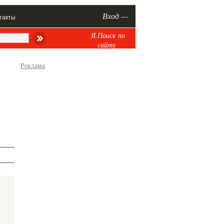
Вход —
такты
Я.Поиск по
сайту
Реклама