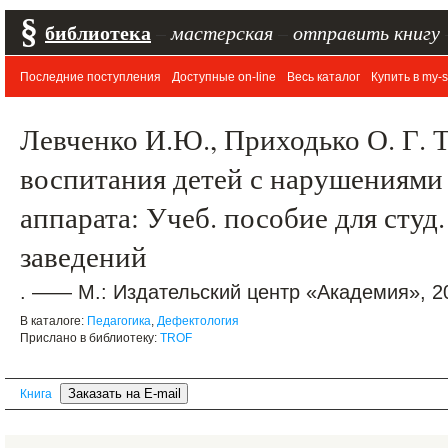
§
библиотека
–
мастерская
–
отправить книгу
Последние поступления
Доступные on-line
Весь каталог
Купить в my-s
Левченко И.Ю., Приходько О. Г. 
воспитания детей с нарушениями
аппарата: Учеб. пособие для студ. 
заведений
. —— М.: Издательский центр «Академия», 20
В каталоге:
Педагогика
,
Дефектология
Прислано в библиотеку:
TROF
Книга