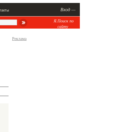
Вход —
такты
Я.Поиск по
сайту
Реклама