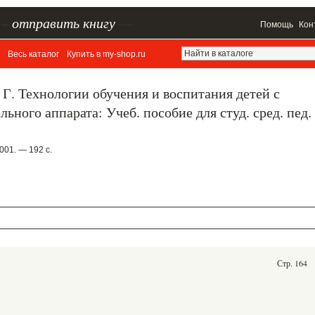
–
отправить книгу
—
Помощь
Кон
Весь каталог
Купить в my-shop.ru
 Г. Технологии обучения и воспитания детей с
ного аппарата: Учеб. пособие для студ. сред. пед.
001. — 192 с.
Стр. 164