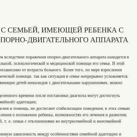
А С СЕМЬЕЙ, ИМЕЮЩЕЙ РЕБЕНКА С
ПОРНО-ДВИГАТЕЛЬНОГО АППАРАТА
м вследствие поражения опорно-двигательного аппарата находится в
альной, психологической и медицинской помощи его семье. В этой
езависимо от возраста больного. Более того, по мере взросления
гической помощи, так как ситуация в семье непрерывно усложняется.
имеющие детей-инвалидов с двигательными нарушениями, можно
деленного времени после постановки диагноза могут достигнуть
мейной) адаптации;
илия и помощь, не достигают стабилизации поведения; в этих семьях
ления о положении ребенка, возможностях его лечения и развития;
, т. е. семьи с отклонениями во внутрисемейной и внесемейной
ачимую зависимость между особенностями семейной адаптации и