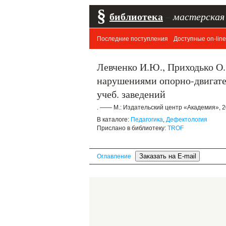
§
библиотека
–
мастерская
Последние поступления
Доступные on-line
Левченко И.Ю., Приходько О.
нарушениями опорно-двигатель
учеб. заведений
. —— М.: Издательский центр «Академия», 2
В каталоге:
Педагогика
,
Дефектология
Прислано в библиотеку:
TROF
Оглавление