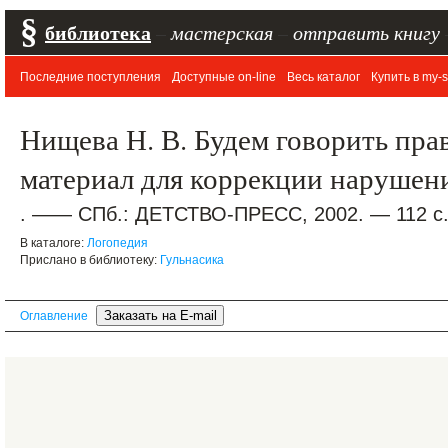
§
библиотека
–
мастерская
–
отправить книгу
Последние поступления
Доступные on-line
Весь каталог
Купить в my-s
Нищева Н. В. Будем говорить пра
материал для коррекции нарушен
. —— СПб.: ДЕТСТВО-ПРЕСС, 2002. — 112 с. +
В каталоге:
Логопедия
Прислано в библиотеку:
Гульнасика
Оглавление