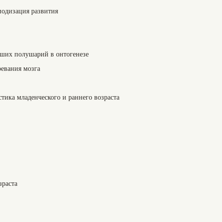
иодизация развития
ьших полушарий в онтогенезе
ревания мозга
тика младенческого и раннего возраста
раста