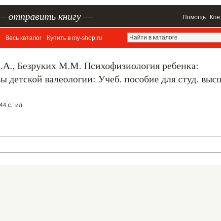
–
отправить книгу
—
Помощь
Кон
Весь каталог
Купить в my-shop.ru
.А., Безруких М.М. Психофизиология ребенка:
 детской валеологии: Учеб. пособие для студ. выс
44 с.: ил