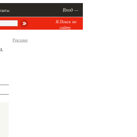
Вход —
такты
Я.Поиск по
сайту
Реклама
ш.