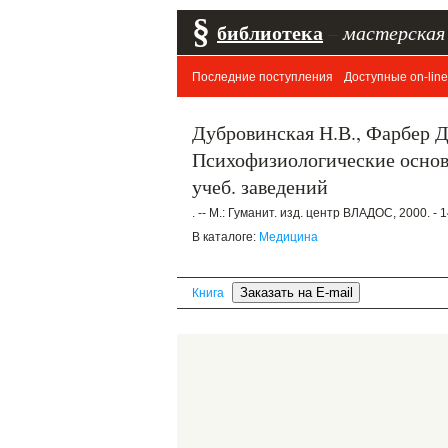
§
библиотека
–
мастерская
Последние поступления
Доступные on-line
Дубровинская Н.В., Фарбер Д
Психофизиологические основы
учеб. заведений
. -- М.: Гуманит. изд. центр ВЛАДОС, 2000. - 1
В каталоге:
Медицина
Книга