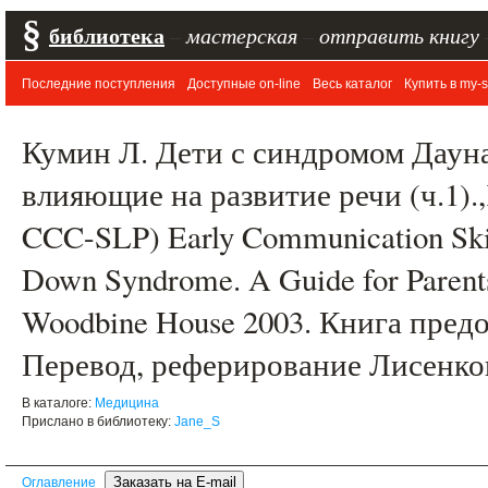
§
библиотека
–
мастерская
–
отправить книгу
Последние поступления
Доступные on-line
Весь каталог
Купить в my-s
Кумин Л. Дети с синдромом Дауна
влияющие на развитие речи (ч.1).,
CCC-SLP) Early Communication Skill
Down Syndrome. A Guide for Parents
Woodbine House 2003. Книга пред
Перевод, реферирование Лисенко
В каталоге:
Медицина
Прислано в библиотеку:
Jane_S
Оглавление