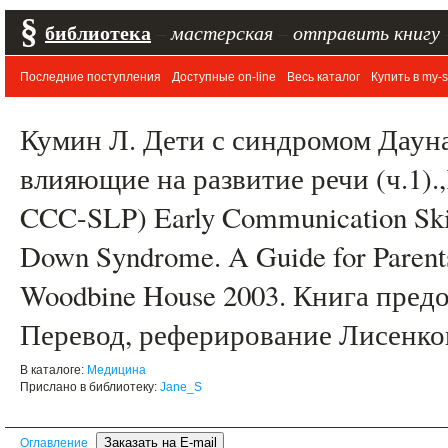
§
библиотека
–
мастерская
–
отправить книгу
Последние поступления
Доступные on-line
Весь каталог
Купить в my-s
Кумин Л. Дети с синдромом Дауна
влияющие на развитие речи (ч.1).,
CCC-SLP) Early Communication Skill
Down Syndrome. A Guide for Parents
Woodbine House 2003. Книга пред
Перевод, реферирование Лисенко
В каталоге:
Медицина
Прислано в библиотеку:
Jane_S
Оглавление