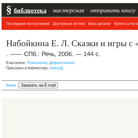
§
библиотека
–
мастерская
–
отправить книгу
Последние поступления
Доступные on-line
Весь каталог
Купить в my-s
Набойкина Е. Л. Сказки и игры с
. —— СПб.: Речь, 2006. — 144 с.
В каталоге:
Психология
,
Дефектология
Прислано в библиотеку:
ОлесяД
Книга