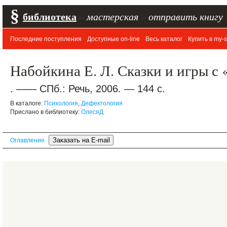
§
библиотека
–
мастерская
–
отправить книгу
Последние поступления
Доступные on-line
Весь каталог
Купить в my-s
Набойкина Е. Л. Сказки и игры с
. —— СПб.: Речь, 2006. — 144 с.
В каталоге:
Психология
,
Дефектология
Прислано в библиотеку:
ОлесяД
Оглавление