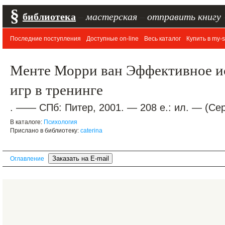
§
библиотека
–
мастерская
–
отправить книгу
Последние поступления
Доступные on-line
Весь каталог
Купить в my-s
Менте Морри ван Эффективное и
игр в тренинге
. —— СПб: Питер, 2001. — 208 е.: ил. — (С
В каталоге:
Психология
Прислано в библиотеку:
caterina
Оглавление