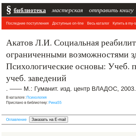
§
библиотека
–
мастерская
–
отправить книгу
Последние поступления
Доступные on-line
Весь каталог
Купить в my-s
Акатов Л.И. Социальная реабилит
ограниченными возможностями з
Психологические основы: Учеб. п
учеб. заведений
. —— М.: Гуманит. изд. центр ВЛАДОС, 2003.
В каталоге:
Психология
Прислано в библиотеку:
Рина55
Оглавление