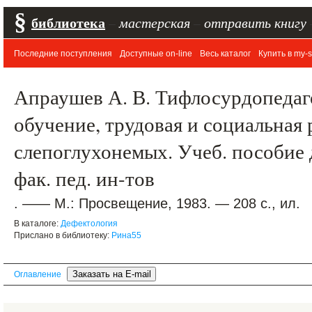
§
библиотека
–
мастерская
–
отправить книгу
Последние поступления
Доступные on-line
Весь каталог
Купить в my-s
Апраушев А. В. Тифлосурдопедаг
обучение, трудовая и социальная
слепоглухонемых. Учеб. пособие 
фак. пед. ин-тов
. —— М.: Просвещение, 1983. — 208 с., ил.
В каталоге:
Дефектология
Прислано в библиотеку:
Рина55
Оглавление