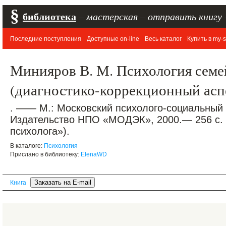
§
библиотека
–
мастерская
–
отправить книгу
Последние поступления
Доступные on-line
Весь каталог
Купить в my-s
Минияров В. М. Психология семе
(диагностико-коррекционный асп
. —— М.: Московский психолого-социальный 
Издательство НПО «МОДЭК», 2000.— 256 с. 
психолога»).
В каталоге:
Психология
Прислано в библиотеку:
ElenaWD
Книга