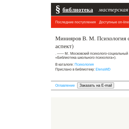
§
библиотека
–
мастерская
Последние поступления
Доступные on-line
Минияров В. М. Психология 
аспект)
. —— М.: Московский психолого-социальный
«Библиотека школьного психолога»).
В каталоге:
Психология
Прислано в библиотеку:
ElenaWD
Оглавление