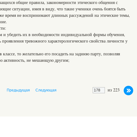
учащихся общие правила, закономерности этического общения с
ющие ситуации, имея в виду, что такие ученики очень боятся быть
же время не воспринимают длинных рассуждений на этические темы,
ние.
сти:
ям и убедить их в необходимости индивидуальной формы обучения,
ь проявления тревожного характерологического свойства личности у
я в классе, то желательно его посадить на заднюю парту, позволяя
ую активность, не мешающую другим;
из 223
Предыдущая
Следующая