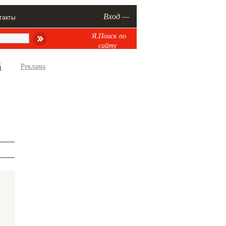
Вход —
такты
Я.Поиск по
сайту
й
Реклама