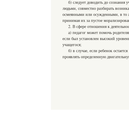
б) следует доводить до сознания 
людьми, совместно разбирать возника
осмеянными или осужденными, в то 
принимая их за пустое морализирова
2. В сфере отношения к деятельно
а) педагог может помочь родител
если был установлен высокий уровен
учащегося;
б) в случае, если ребенок остаетс
проявлять определенную двигательн