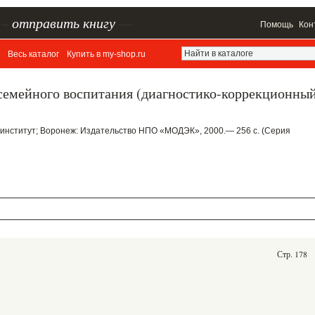
–
отправить книгу
—
Помощь
Кон
Весь каталог
Купить в my-shop.ru
семейного воспитания (диагностико-коррекционны
 институт; Воронеж: Издательство НПО «МОДЭК», 2000.— 256 с. (Серия
Стр. 178