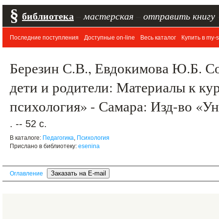
§
библиотека
–
мастерская
–
отправить книгу
Последние поступления
Доступные on-line
Весь каталог
Купить в my-s
Березин С.В., Евдокимова Ю.Б. С
дети и родители: Материалы к ку
психология» - Самара: Изд-во «Ун
. -- 52 с.
В каталоге:
Педагогика
,
Психология
Прислано в библиотеку:
esenina
Оглавление