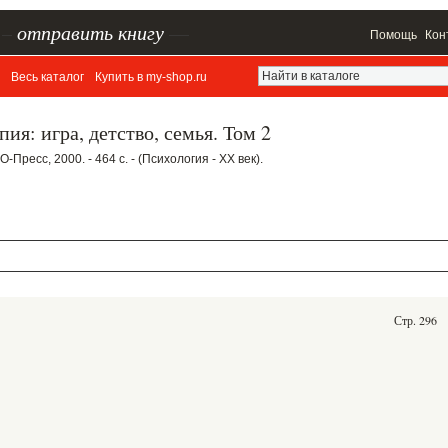
–
отправить книгу
—
Помощь
Кон
Весь каталог
Купить в my-shop.ru
ия: игра, детство, семья. Том 2
Пресс, 2000. - 464 с. - (Психология - XX век).
Стр. 296