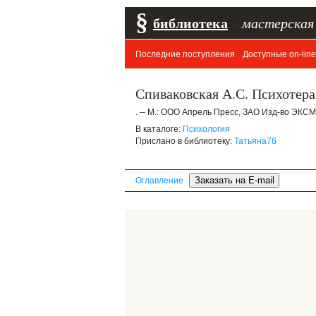
§
библиотека
–
мастерская
Последние поступления
Доступные on-line
Спиваковская А.С. Психотерап
. -- М.: ООО Апрель Пресс, ЗАО Изд-во ЭКСМО-
В каталоге:
Психология
Прислано в библиотеку:
Татьяна76
Оглавление