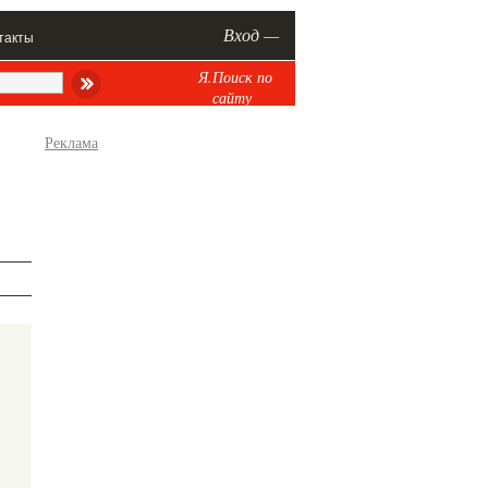
Вход —
такты
Я.Поиск по
сайту
Реклама