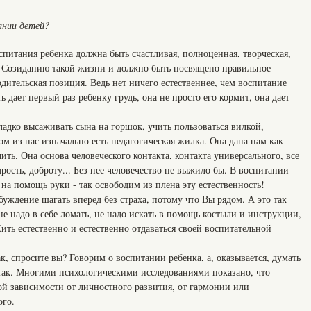
ании детей?
питания ребенка должна быть счастливая, полноценная, творческая,
. Созиданию такой жизни и должно быть посвящено правильное
дительская позиция. Ведь нет ничего естественнее, чем воспитание
ь дает первый раз ребенку грудь, она не просто его кормит, она дает
сладко высаживать сына на горшок, учить пользоваться вилкой,
ом из нас изначально есть педагогическая жилка. Она дана нам как
лить. Она основа человеческого контакта, контакта универсального, все
рость, доброту... Без нее человечество не выжило бы. В воспитании
 на помощь руки - так освободим из плена эту естественность!
буждение шагать вперед без страха, потому что Вы рядом. А это так
 не надо в себе ломать, не надо искать в помощь костыли и инструкции,
ить естественно и естественно отдаваться своей воспитательной
ак, спросите вы? Говорим о воспитании ребенка, а, оказывается, думать
так. Многими психологическими исследованиями показано, что
ой зависимости от личностного развития, от гармонии или
ого.