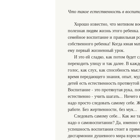
Что такое естественность в воспит
Хорошо известно, что мотивом вос
полезная людям жизнь этого ребенка
семейное воспитание и правильная ро
собственного ребенка! Когда юная мат
ему первый жизненный урок.
И это ей сладко, как потом будет 
переходить улицу и так далее. В кажд
голос, как слух, как способность мыс
время передающего знания, опыт, муд
детей есть естественность протянутой
Воспитание - это протянутая рука, по
естественно - учить шагать... Ничего
надо просто следовать самому себе. Ж
работе. Без жертвенности, без мук...
Следовать самому себе... Как же т
надо о самовоспитании? Да, именно 
успешность воспитания стоит в прям
дисгармонии душевного мира взросл