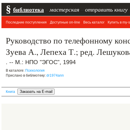
§
библиотека
–
мастерская
–
отправить книгу
Последние поступления
Доступные on-line
Весь каталог
Купить в my-s
Руководство по телефонному конс
Зуева А., Лепеха Т.; ред. Лешуков
. -- М.: НПО "ЭГОС", 1994
В каталоге:
Психология
Прислано в библиотеку:
dr1974ann
Книга