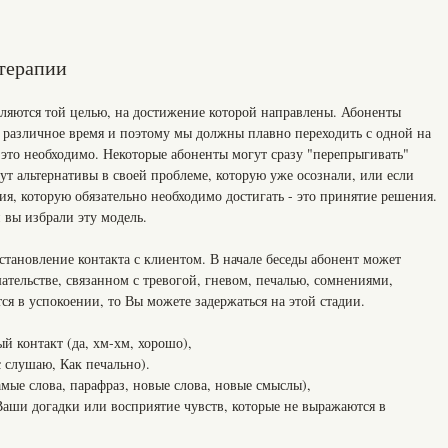
терапии
ляются той целью, на достижение которой направлены. Абоненты
в различное время и поэтому мы должны плавно переходить с одной на
 это необходимо. Некоторые абоненты могут сразу "перепрыгивать"
щут альтернативы в своей проблеме, которую уже осознали, или если
ия, которую обязательно необходимо достигать - это принятие решения.
 вы избрали эту модель.
установление контакта с клиентом. В начале беседы абонент может
ательстве, связанном с тревогой, гневом, печалью, сомнениями,
ся в успокоении, то Вы можете задержаться на этой стадии.
онтакт (да, хм-хм, хорошо),
слушаю, Как печально).
е слова, парафраз, новые слова, новые смыслы),
и догадки или восприятие чувств, которые не выражаются в