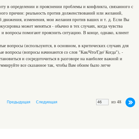
енту в определении и прояснении проблемы и конфликта, связанного с
ного причин: реальность против долженствований или желаний,
ей движения, изменения, мои желания против ваших и т. д. Если Вы
кусировка может меняться - обычно в тех случаях, когда чувства
 и вопросы помогают прояснить ситуацию. В конце, однако, клиент
тые вопросы (используются, в основном, в критических случаях для
е вопросы (вопросы начинаются со слов "Как/Что/Где/ Когда"), -
ановиться и сосредоточиться в разговоре на наиболее важной и
уммируйте все сказанное так, чтобы Вам обоим было легче
из 48
Предыдущая
Следующая