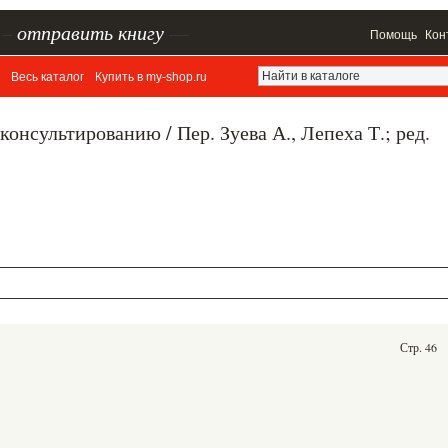
–
отправить книгу
—
Помощь
Кон
Весь каталог
Купить в my-shop.ru
онсультированию / Пер. Зуева А., Лепеха Т.; ред.
Стр. 46