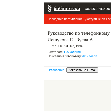
§
библиотека
–
мастерская
Последние поступления
Доступные on-line
Руководство по телефонному к
Лешукова Е., Зуева А
. -- М.: НПО "ЭГОС", 1994
В каталоге:
Психология
Прислано в библиотеку:
dr1974ann
Оглавление