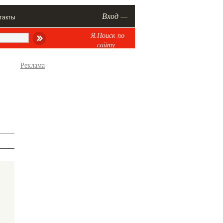
Вход —
такты
Я.Поиск по
сайту
Реклама