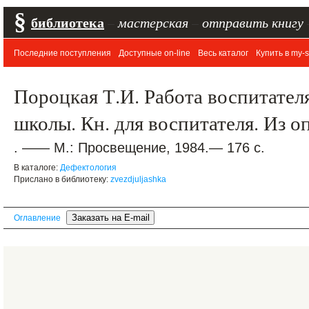
§
библиотека
–
мастерская
–
отправить книгу
Последние поступления
Доступные on-line
Весь каталог
Купить в my-s
Пороцкая Т.И. Работа воспитател
школы. Кн. для воспитателя. Из о
. —— М.: Просвещение, 1984.— 176 с.
В каталоге:
Дефектология
Прислано в библиотеку:
zvezdjuljashka
Оглавление