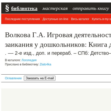
§
библиотека
–
мастерская
–
отправить книгу
Последние поступления
Доступные on-line
Весь каталог
Купить в my-s
Волкова Г.А. Игровая деятельнос
заикания у дошкольников: Книга 
. –– 2-е изд., доп. и перераб. – СПб: Детство
В каталоге:
Логопедия
Прислано в библиотеку:
Zlato4ka
Оглавление