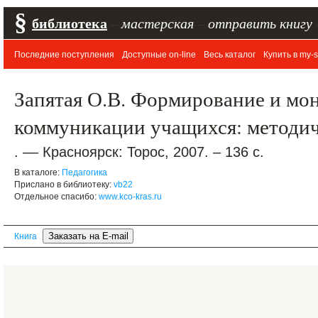
§
библиотека
–
мастерская
–
отправить книгу
Последние поступления
Доступные on-line
Весь каталог
Купить в my-s
Запятая О.В. Формирование и мо
коммуникации учащихся: методич
. –– Красноярск: Торос, 2007. – 136 с.
В каталоге:
Педагогика
Прислано в библиотеку:
vb22
Отдельное спасибо:
www.kco-kras.ru
Книга