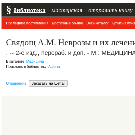
§
библиотека
–
мастерская
–
отправить книгу
Последние поступления
Доступные on-line
Весь каталог
Купить в my-s
Свядощ А.М. Неврозы и их лечен
. -- 2-е изд., перераб. и доп. - М.: МЕДИЦИН
В каталоге:
Медицина
Прислано в библиотеку:
Афина
Оглавление