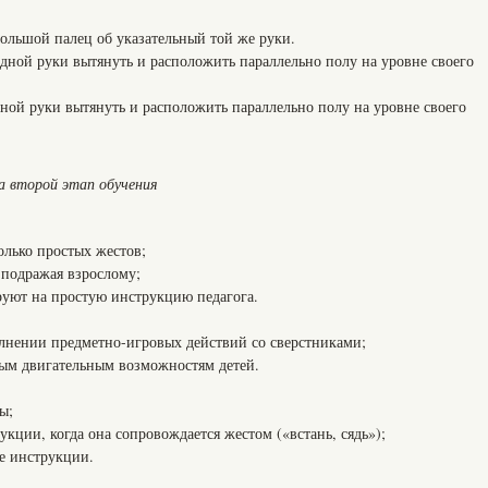
льшой палец об указательный той же руки.
ой руки вытянуть и расположить параллельно полу на уровне своего
й руки вытянуть и расположить параллельно полу на уровне своего
а второй этап обучения
лько простых жестов;
 подражая взрослому;
уют на простую инструкцию педагога.
лнении предметно-игровых действий со сверстниками;
м двигательным возможностям детей.
ы;
ции, когда она сопровождается жестом («встань, сядь»);
е инструкции.