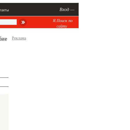
Вход —
такты
Я.Поиск по
сайту
бие
Реклама