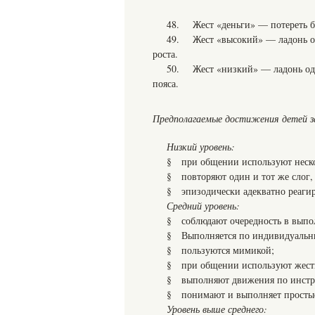
48. Жест «деньги» — потереть бо
49. Жест «высокий» — ладонь одн
роста.
50. Жест «низкий» — ладонь одно
пояса.
Предполагаемые достижения детей з
Низкий уровень:
§ при общении используют неско
§ повторяют один и тот же слог,
§ эпизодически адекватно реагир
Средний уровень:
§ соблюдают очередность в выпо
§ Выполняется по индивидуальны
§ пользуются мимикой;
§ при общении используют жест
§ выполняют движения по инструк
§ понимают и выполняет просты
Уровень выше среднего: