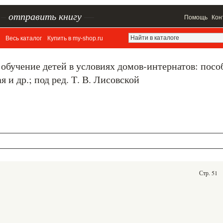
–
отправить книгу
—
Помощь
Кон
Весь каталог
Купить в my-shop.ru
 обучение детей в условиях домов-интернатов: посо
я и др.; под ред. Т. В. Лисовской
Стр. 51