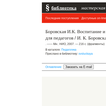
§
библиотека
–
мастерская
Последние поступления
Доступные on-line
Боровская И.К. Воспитание и
для педагогов / И. К. Боровска
. —— Мн.: НИО, 2007. — 216 с. (фрагменты)
В каталоге:
Педагогика
Прислано в библиотеку:
svsluckaya
Оглавление