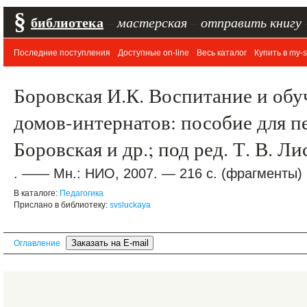
§
библиотека
–
мастерская
–
отправить книгу
Последние поступления
Доступные on-line
Весь каталог
Купить в my-s
Боровская И.К. Воспитание и обу
домов-интернатов: пособие для пе
Боровская и др.; под ред. Т. В. Л
. —— Мн.: НИО, 2007. — 216 с. (фрагменты)
В каталоге:
Педагогика
Прислано в библиотеку:
svsluckaya
Оглавление