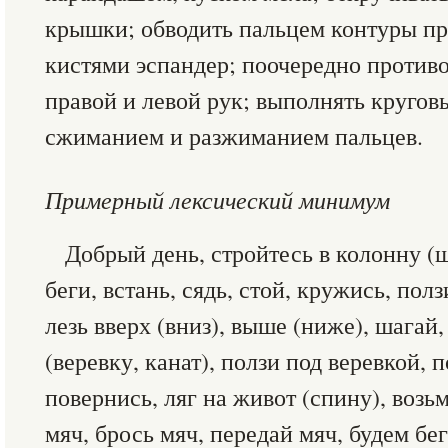
крышки; обводить пальцем контуры пр
кистями эспандер; поочередно против
правой и левой рук; выполнять кругов
сжиманием и разжиманием пальцев.
Примерный лексический минимум
Добрый день, стройтесь в колонну (ш
беги, встань, сядь, стой, кружись, полз
лезь вверх (вниз), выше (ниже), шагай
(веревку, канат), ползи под веревкой,
повернись, ляг на живот (спину), возь
мяч, брось мяч, передай мяч, будем бег