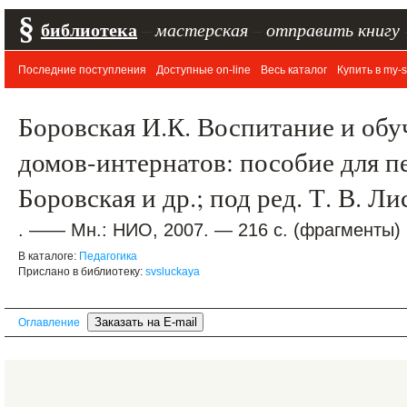
§
библиотека
–
мастерская
–
отправить книгу
Последние поступления
Доступные on-line
Весь каталог
Купить в my-s
Боровская И.К. Воспитание и обу
домов-интернатов: пособие для пе
Боровская и др.; под ред. Т. В. Л
. —— Мн.: НИО, 2007. — 216 с. (фрагменты)
В каталоге:
Педагогика
Прислано в библиотеку:
svsluckaya
Оглавление