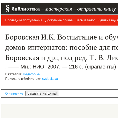
§
библиотека
–
мастерская
–
отправить книгу
Последние поступления
Доступные on-line
Весь каталог
Купить в my-s
Боровская И.К. Воспитание и обу
домов-интернатов: пособие для пе
Боровская и др.; под ред. Т. В. Л
. —— Мн.: НИО, 2007. — 216 с. (фрагменты)
В каталоге:
Педагогика
Прислано в библиотеку:
svsluckaya
Оглавление