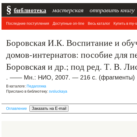
§
библиотека
–
мастерская
–
отправить книгу
Последние поступления
Доступные on-line
Весь каталог
Купить в my-s
Боровская И.К. Воспитание и обу
домов-интернатов: пособие для пе
Боровская и др.; под ред. Т. В. Л
. —— Мн.: НИО, 2007. — 216 с. (фрагменты)
В каталоге:
Педагогика
Прислано в библиотеку:
svsluckaya
Оглавление