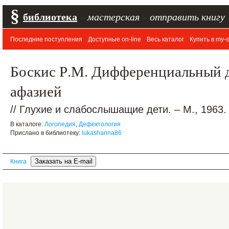
§
библиотека
–
мастерская
–
отправить книгу
Последние поступления
Доступные on-line
Весь каталог
Купить в my-s
Боскис Р.М. Дифференциальный д
афазией
// Глухие и слабослышащие дети. – М., 1963.
В каталоге:
Логопедия
,
Дефектология
Прислано в библиотеку:
lukashanna86
Книга