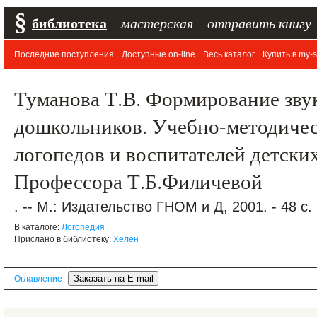
§
библиотека
–
мастерская
–
отправить книгу
Последние поступления
Доступные on-line
Весь каталог
Купить в my-s
Туманова Т.В. Формирование зву
дошкольников. Учебно-методичес
логопедов и воспитателей детских
Профессора Т.Б.Филичевой
. -- М.: Издательство ГНОМ и Д, 2001. - 48 с
В каталоге:
Логопедия
Прислано в библиотеку:
Хелен
Оглавление