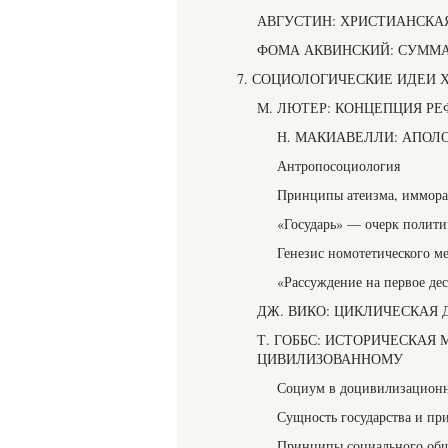
АВГУСТИН: ХРИСТИАНСКА
ФОМА АКВИНСКИЙ: СУММ
7. СОЦИОЛОГИЧЕСКИЕ ИДЕИ
М. ЛЮТЕР: КОНЦЕПЦИЯ Р
Н. МАКИАВЕЛЛИ: АПОЛ
Антропосоциология
Принципы атеизма, иммора
«Государь» — очерк полити
Генезис номотетического м
«Рассуждение на первое де
ДЖ. ВИКО: ЦИКЛИЧЕСКАЯ
Т. ГОББС: ИСТОРИЧЕСКАЯ
ЦИВИЛИЗОВАННОМУ
Социум в доцивилизационн
Сущность государства и пр
Принципы социального об