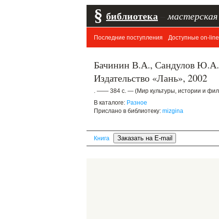
§
библиотека
–
мастерская
Последние поступления
Доступные on-line
Бачинин В.А., Сандулов Ю.А.
Издательство «Лань», 2002
. —— 384 с. — (Мир культуры, истории и фи
В каталоге:
Разное
Прислано в библиотеку:
mizgina
Книга