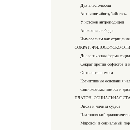
Дух властолюбия
Античное «богоубийство»
У истоков антроподицеи
Апология свободы
Имморализм как отрицание
СОКРАТ: ФИЛОСОФСКО-ЭТ
Диалогическая форма соци
Сократ против софистов и 
Онтология номоса
Когнитивные основания чел
Социологемы номоса и дис
ПЛАТОН: СОЦИАЛЬНАЯ СТ
Эпоха и личная судьба
Платоновский диалогическ
Мировой и социальный пор