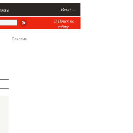
Вход —
такты
Я.Поиск по
сайту
Реклама