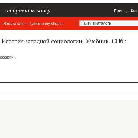
–
отправить книгу
—
Помощь
Кон
Весь каталог
Купить в my-shop.ru
 История западной социологии: Учебник. СПб.:
лософии).