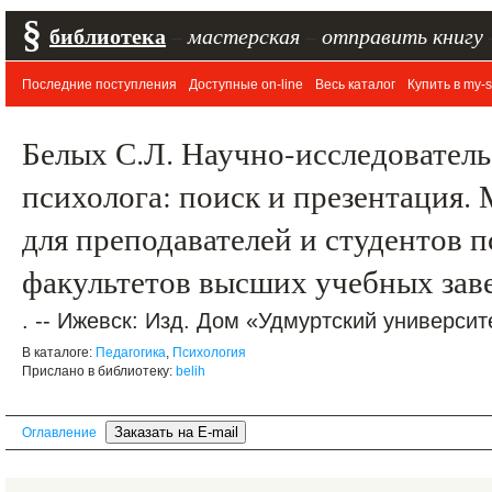
§
библиотека
–
мастерская
–
отправить книгу
Последние поступления
Доступные on-line
Весь каталог
Купить в my-s
Белых С.Л. Научно-исследователь
психолога: поиск и презентация.
для преподавателей и студентов 
факультетов высших учебных заве
. -- Ижевск: Изд. Дом «Удмуртский университет
В каталоге:
Педагогика
,
Психология
Прислано в библиотеку:
belih
Оглавление