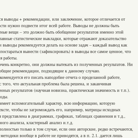
я выводы + рекомендации, или заключение, которое отличается от
асти нужно подвести итог всей работе. Выводы не должны быть
тные вещи – это должно быть обобщение результатов именно этой
главные статистические выкладки, которые отражают доказательство
и выводы рекомендуется делать на основе задач – каждый вывод как
постараться вынести (зафиксировать) в выводы все самое ценное, что
я работы.
очень конкретно, они должны вытекать из полученных результатов. Ни
ь общие рекомендации, подходящие к данному случаю.
комендуется его писать наподобие отчета о проделанной работе,
 с того, что актуальная проблема была решена, и заканчивая
ных результатов (научная новизна, практическая значимость и т.п.).
воды.
 имеет вспомогательный характер, всю информацию, которую
ексте, чтобы не загромождать его, например, матрицы исходных
 представлена в диаграммах, графиках, таблицах сравнения и т.д.,
ого анализа, кластерный анализ и.т.д.
лностью только в том случае, если они авторские, редко встречаются,
етодики вообще в работе не приводятся, а в п. 2.1. дается лишь