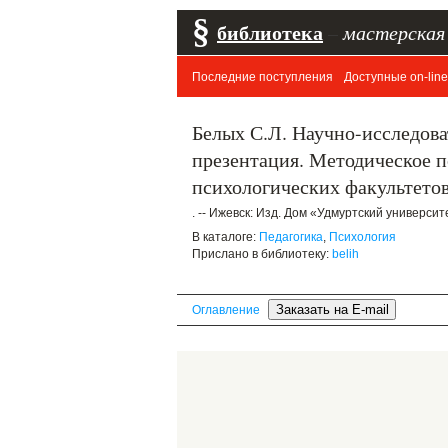
§
библиотека
–
мастерская
Последние поступления
Доступные on-line
Белых С.Л. Научно-исследова
презентация. Методическое п
психологических факультетов
. -- Ижевск: Изд. Дом «Удмуртский университет
В каталоге:
Педагогика
,
Психология
Прислано в библиотеку:
belih
Оглавление