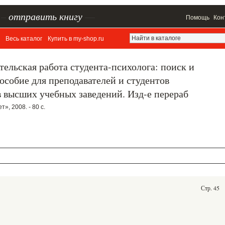
–
отправить книгу
—
Помощь
Кон
Весь каталог
Купить в my-shop.ru
тельская работа студента-психолога: поиск и
особие для преподавателей и студентов
 высших учебных заведений. Изд-е перераб
», 2008. - 80 с.
Стр. 45