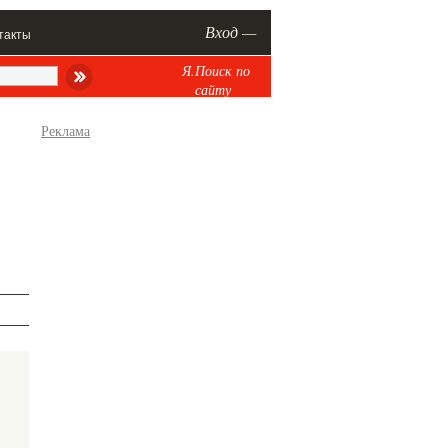
Вход —
такты
Я.Поиск по
сайту
Реклама